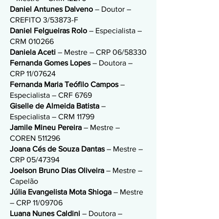
Daniel Antunes Dalveno
– Doutor –
CREFITO 3/53873-F
Daniel Felgueiras Rolo
– Especialista –
CRM 010266
Daniela Aceti
– Mestre – CRP 06/58330
Fernanda Gomes Lopes
– Doutora –
CRP 11/07624
Fernanda Maria Teófilo Campos
–
Especialista – CRF 6769
Giselle de Almeida Batista
–
Especialista – CRM 11799
Jamile Mineu Pereira
– Mestre –
COREN 511296
Joana Cés de Souza Dantas
– Mestre –
CRP 05/47394
Joelson Bruno Dias Oliveira
– Mestre –
Capelão
Júlia Evangelista Mota Shioga
– Mestre
– CRP 11/09706
Luana Nunes Caldini
– Doutora –