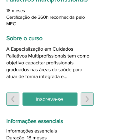
18 meses
Certificação de 360h reconhecida pelo
MEC
Sobre o curso
A Especialização em Cuidados
Paliativos Multiprofissionais tem como
objetivo capacitar profissionais
graduados nas áreas da saúde para
atuar de forma integrada e
interdisciplinar com foco no cuidado de
pessoas com doenças graves, crônicas
ou em fases avançadas de vida,
Inscreva-se
promovendo alívio do sofrimento físico,
emocional, social e espiritual, e apoio à
família.
Informações essenciais
Informações essenciais
Duração: 18 meses