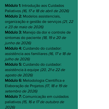
Módulo 1:
Introdução aos Cuidados
Paliativos
(16, 17 e 18 de abril de 2026)
Módulo 2:
Modelos assistenciais,
organização e gestão de serviços
(21, 22
e 23 de maio de 2026)
Módulo 3:
Manejo da dor e controle de
sintomas do paciente
(18, 19 e 20 de
junho de 2026)
Módulo 4:
Cuidando do cuidador:
assistência aos familiares
(16, 17 e 18 de
julho de 2026)
Módulo 5:
Cuidando do cuidador:
assistência à equipe
(20, 21 e 22 de
agosto de 2026)
Módulo 6:
Metodologia Científica e
Elaboração de Projetos
(17, 18 e 19 de
setembro de 2026)
Módulo 7:
Comunicação em cuidados
paliativos
(15, 16 e 17 de outubro de
2026)