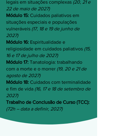
legais em situações complexas
(20, 21 e
22 de maio de 2027)
Módulo 15:
Cuidados paliativos em
situações especiais e populações
vulneráveis
(17, 18 e 19 de junho de
2027)
Módulo 16:
Espiritualidade e
religiosidade em cuidados paliativos
(15,
16 e 17 de julho de 2027)
Módulo 17:
Tanatologia: trabalhando
com a morte e o morrer
(19, 20 e 21 de
agosto de 2027)
Módulo 18:
Cuidados com terminalidade
e fim de vida
(16, 17 e 18 de setembro de
2027)
Trabalho de Conclusão de Curso (TCC):
(72h – data a definir, 2027)