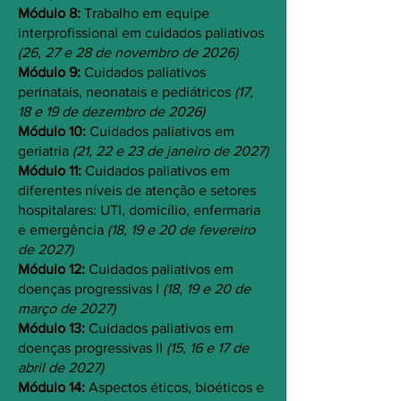
Módulo 8:
Trabalho em equipe
interprofissional em cuidados paliativos
(26, 27 e 28 de novembro de 2026)
Módulo 9:
Cuidados paliativos
perinatais, neonatais e pediátricos
(17,
18 e 19 de dezembro de 2026)
Módulo 10:
Cuidados paliativos em
geriatria
(21, 22 e 23 de janeiro de 2027)
Módulo 11:
Cuidados paliativos em
diferentes níveis de atenção e setores
hospitalares: UTI, domicílio, enfermaria
e emergência
(18, 19 e 20 de fevereiro
de 2027)
Módulo 12:
Cuidados paliativos em
doenças progressivas I
(18, 19 e 20 de
março de 2027)
Módulo 13:
Cuidados paliativos em
doenças progressivas II
(15, 16 e 17 de
abril de 2027)
Módulo 14:
Aspectos éticos, bioéticos e